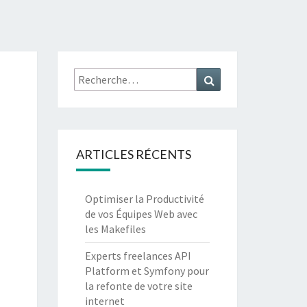
XPERT
ONY 7 /
Recherche
Recherche
API
:
TFORM 4
ARTICLES RÉCENTS
Optimiser la Productivité
de vos Équipes Web avec
les Makefiles
Experts freelances API
Platform et Symfony pour
la refonte de votre site
internet