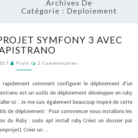
E
Archives De
Catégorie : Deploiement
SYMF
D
PROJET SYMFONY 3 AVEC
É
APISTRANO
P
L
PLA
C
O
2017
Psylo
2 Commentaires
O
Y
M
M
E
E
uer rapidement comment configurer le déploiement d’un
N
R
T
pistrano est un outils de déploiement développer en ruby
U
A
I
’aller ici : Je me suis également beaucoup inspiré de cette
N
R
E
P
tils de déploiement : Pour commencer nous installons les
S
R
ion du Ruby : sudo apt install ruby Créez un dossier par
O
/monprojet1 Créer un…
J