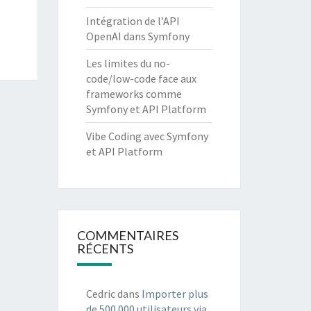
Intégration de l’API
OpenAI dans Symfony
Les limites du no-
code/low-code face aux
frameworks comme
Symfony et API Platform
Vibe Coding avec Symfony
et API Platform
COMMENTAIRES
RÉCENTS
Cedric
dans
Importer plus
de 500 000 utilisateurs via