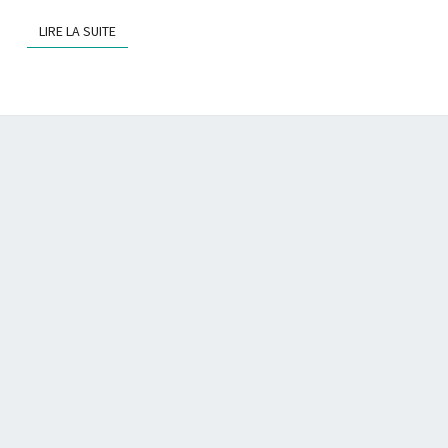
E
T
LIRE LA SUITE
LIRE LA SUITE
S
Y
M
F
O
N
Y
3
A
V
E
C
C
A
P
I