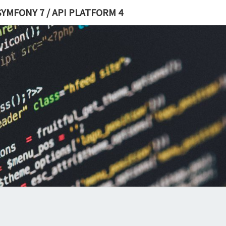
YMFONY 7 / API PLATFORM 4
DÉVE
S