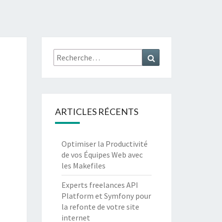
XPERT
ONY 7 /
Recherche
Recherche
API
:
TFORM 4
ARTICLES RÉCENTS
Optimiser la Productivité
de vos Équipes Web avec
les Makefiles
Experts freelances API
Platform et Symfony pour
la refonte de votre site
internet