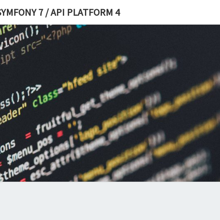
YMFONY 7 / API PLATFORM 4
DÉVE
S