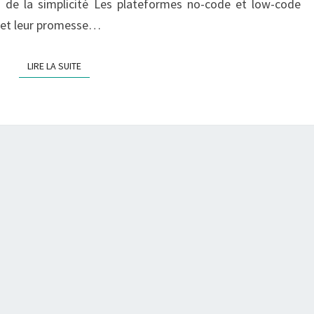
n de la simplicité Les plateformes no-code et low-code
-
C
ve et leur promesse…
O
D
LIRE LA SUITE
LIRE LA SUITE
E
/
L
O
W
-
C
O
D
E
F
A
C
E