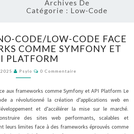
E
Archives De
Catégorie : Low-Code
SYMF
L
U NO-CODE/LOW-CODE FACE
E
RKS COMME SYMFONY ET
S
L
PLA
I PLATFORM
I
M
C
t 2025
Psylo
0 Commentaire
O
I
M
T
M
E
face aux frameworks comme Symfony et API Platform Le
E
N
T
S
de a révolutionné la création d’applications web en
A
D
I
éveloppement et d’accélérer la mise sur le marché.
R
U
E
construire des sites web performants, scalables et
S
N
ent leurs limites face à des frameworks éprouvés comme
O