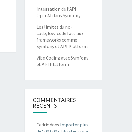
Intégration de l’API
OpenAI dans Symfony
Les limites du no-
code/low-code face aux
frameworks comme
Symfony et API Platform
Vibe Coding avec Symfony
et API Platform
COMMENTAIRES
RÉCENTS
Cedric
dans
Importer plus
de 500 000 utilisateurs via