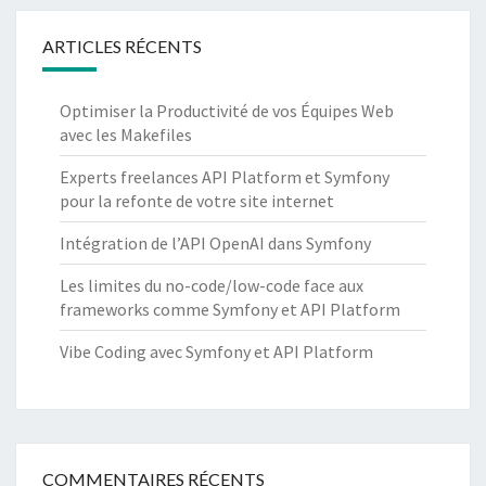
B
L
ARTICLES RÉCENTS
E
A
Optimiser la Productivité de vos Équipes Web
V
avec les Makefiles
E
C
Experts freelances API Platform et Symfony
L
pour la refonte de votre site internet
A
S
Intégration de l’API OpenAI dans Symfony
T
R
Les limites du no-code/low-code face aux
A
frameworks comme Symfony et API Platform
T
Vibe Coding avec Symfony et API Platform
É
G
I
E
A
P
COMMENTAIRES RÉCENTS