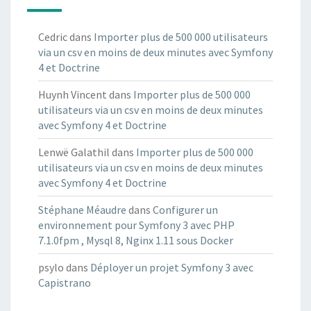
P
R
O
Cedric
dans
Importer plus de 500 000 utilisateurs
P
via un csv en moins de deux minutes avec Symfony
R
4 et Doctrine
I
Huynh Vincent
dans
Importer plus de 500 000
É
utilisateurs via un csv en moins de deux minutes
E
avec Symfony 4 et Doctrine
Lenwë Galathil
dans
Importer plus de 500 000
utilisateurs via un csv en moins de deux minutes
avec Symfony 4 et Doctrine
Stéphane Méaudre
dans
Configurer un
environnement pour Symfony 3 avec PHP
7.1.0fpm , Mysql 8, Nginx 1.11 sous Docker
psylo
dans
Déployer un projet Symfony 3 avec
Capistrano