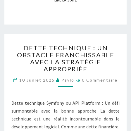
LIRE LA SUITE
LIRE LA SUITE
P
P
E
U
R
F
D
R
DETTE TECHNIQUE : UN
E
E
OBSTACLE FRANCHISSABLE
T
E
AVEC LA STRATÉGIE
T
L
E
APPROPRIÉE
A
T
N
C
10 Juillet 2025
Psylo
E
0 Commentaire
C
O
C
M
E
M
H
E
N
N
Dette technique Symfony ou API Platform : Un défi
T
I
A
surmontable avec la bonne approche La dette
Q
I
technique est une réalité incontournable dans le
R
U
E
E
développement logiciel. Comme une dette financière,
S