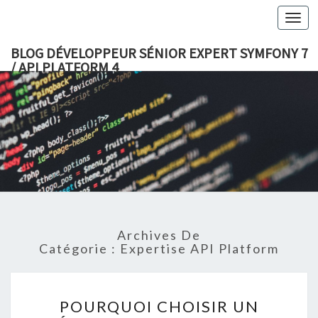
Togg
navi
BLOG DÉVELOPPEUR SÉNIOR EXPERT SYMFONY 7
/ API PLATFORM 4
BLO
DÉVELOP
SÉNI
EXPE
Archives De
SYMFONY
Catégorie : Expertise API Platform
API
PLATFO
P
POURQUOI CHOISIR UN
O