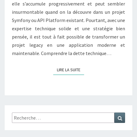
:
elle s’accumule progressivement et peut sembler
U
insurmontable quand on la découvre dans un projet
N
Symfony ou API Platform existant. Pourtant, avec une
O
B
expertise technique solide et une stratégie bien
S
pensée, il est tout à fait possible de transformer un
T
projet legacy en une application moderne et
A
maintenable. Comprendre la dette technique…
C
L
E
LIRE LA SUITE
LIRE LA SUITE
F
R
A
N
C
H
I
Recherche
Recher
S
:
S
A