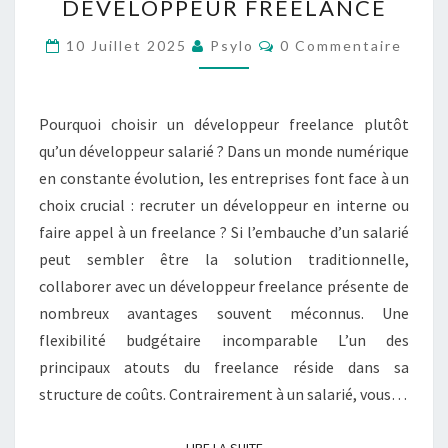
DÉVELOPPEUR FREELANCE
U
R
C
10 Juillet 2025
Psylo
0 Commentaire
Q
O
U
M
M
O
E
I
N
Pourquoi choisir un développeur freelance plutôt
T
C
A
qu’un développeur salarié ? Dans un monde numérique
H
I
en constante évolution, les entreprises font face à un
R
O
E
choix crucial : recruter un développeur en interne ou
I
S
S
faire appel à un freelance ? Si l’embauche d’un salarié
I
peut sembler être la solution traditionnelle,
R
collaborer avec un développeur freelance présente de
U
nombreux avantages souvent méconnus. Une
N
D
flexibilité budgétaire incomparable L’un des
É
principaux atouts du freelance réside dans sa
V
structure de coûts. Contrairement à un salarié, vous…
E
L
O