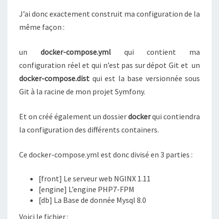
O
U
J’ai donc exactement construit ma configuration de la
R
même façon :
S
Y
un
docker-compose.yml
qui contient ma
M
configuration réel et qui n’est pas sur dépot Git et un
F
O
docker-compose.dist
qui est la base versionnée sous
N
Git à la racine de mon projet Symfony.
Y
3
Et on créé également un dossier
docker
qui contiendra
A
la configuration des différents containers.
V
E
C
Ce docker-compose.yml est donc divisé en 3 parties :
P
H
[front] Le serveur web NGINX 1.11
P
[engine] L’engine PHP7-FPM
7
[db] La Base de donnée Mysql 8.0
.
Voici le fichier :
1