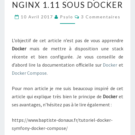
NGINX 1.11 SOUS DOCKER
U
R
C
10 Avril 2017
Psylo
E
3 Commentaires
O
R
M
M
U
E
N
N
L’objectif de cet article n’est pas de vous apprendre
T
E
A
Docker
mais de mettre à disposition une stack
N
I
récente et bien configurée. Je vous conseille de
R
V
E
I
d’abord lire la documentation officielle sur
Docker
et
S
R
Docker Compose
.
O
N
Pour mon article je me suis beaucoup inspiré de cet
N
article qui explique très bien le principe de
Docker
et
E
M
ses avantages, n’hésitez pas à le lire également :
E
N
https://www.baptiste-donaux.fr/tutoriel-docker-
T
symfony-docker-compose/
P