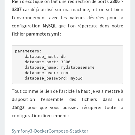
Rien d’exotique on fait une redirection de ports
3306
>
3307
car déjà utilisé sur ma machine, et on set bien
l’environnement avec les valeurs désirées pour la
configuration
MySQL
que l’on répercute dans notre
fichier
parameters.yml
:
parameters:

    database_host: db

    database_port: 3306

    database_name: mydatabasename

    database_user: root

    database_password: mypwd
Tout comme le lien de l’article la haut je vais mettre à
disposition l’ensemble des fichiers dans un
.tar.gz
pour que vous puissiez récupérer toute la
configuration directement :
Symfony3-DockerCompose-Stack.tar