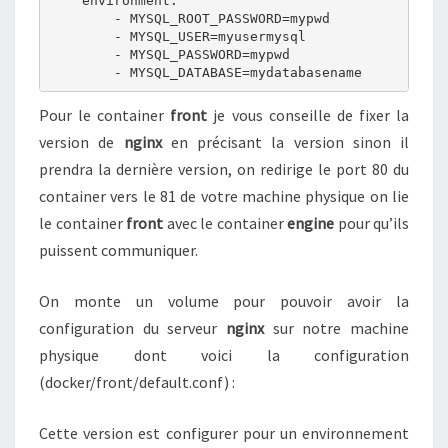
    environment:

1
        - MYSQL_ROOT_PASSWORD=mypwd

1
        - MYSQL_USER=myusermysql

S
        - MYSQL_PASSWORD=mypwd

        - MYSQL_DATABASE=mydatabasename
O
U
Pour le container
front
je vous conseille de fixer la
S
version de
nginx
en précisant la version sinon il
D
O
prendra la dernière version, on redirige le port 80 du
C
container vers le 81 de votre machine physique on lie
K
le container
front
avec le container
engine
pour qu’ils
E
puissent communiquer.
R
On monte un volume pour pouvoir avoir la
configuration du serveur
nginx
sur notre machine
physique dont voici la configuration
(docker/front/default.conf) :
Cette version est configurer pour un environnement