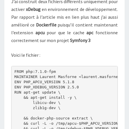
J’ai construit deux fichiers différents uniquement pour
activer
xDebug
en environnement de développement.
Par rapport à l’article mis en lien plus haut j’ai aussi
amélioré ce
Dockerfile
puisqu’il contient maintenant
l’extension
apcu
pour que le cache
apc
fonctionne
correctement sur mon projet
Symfony 3
Voici le fichier :
FROM php:7.1.0-fpm

MAINTAINER Laurent Masforne <laurent.masforne@gmai
ENV PHP_APCU_VERSION 5.1.8

ENV PHP_XDEBUG_VERSION 2.5.0

RUN apt-get update \

    && apt-get install -y \

        libicu-dev \

        zlib1g-dev \

    && docker-php-source extract \

    && curl -L -o /tmp/apcu-$PHP_APCU_VERSION.tgz 
    && curl -L -o /tmp/xdebug-$PHP_XDEBUG_VERSION.