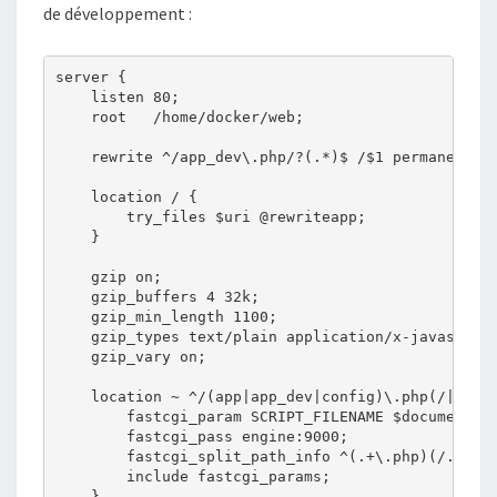
de développement :
server {

    listen 80;

    root   /home/docker/web;

    rewrite ^/app_dev\.php/?(.*)$ /$1 permanent;

    location / {

        try_files $uri @rewriteapp;

    }

    gzip on;

    gzip_buffers 4 32k;

    gzip_min_length 1100;

    gzip_types text/plain application/x-javascript
    gzip_vary on;

    location ~ ^/(app|app_dev|config)\.php(/|$) {

        fastcgi_param SCRIPT_FILENAME $document_ro
        fastcgi_pass engine:9000;

        fastcgi_split_path_info ^(.+\.php)(/.*)$;

        include fastcgi_params;

    }
