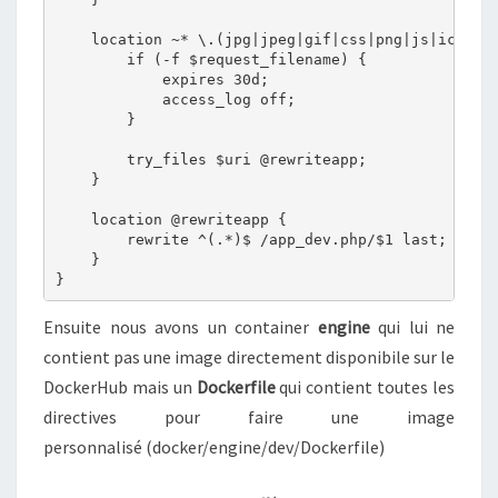
    location ~* \.(jpg|jpeg|gif|css|png|js|ico|htm
        if (-f $request_filename) {

            expires 30d;

            access_log off; 

        } 

        try_files $uri @rewriteapp;

    }

    location @rewriteapp {

        rewrite ^(.*)$ /app_dev.php/$1 last;

    }

}
Ensuite nous avons un container
engine
qui lui ne
contient pas une image directement disponibile sur le
DockerHub mais un
Dockerfile
qui contient toutes les
directives pour faire une image
personnalisé (docker/engine/dev/Dockerfile)