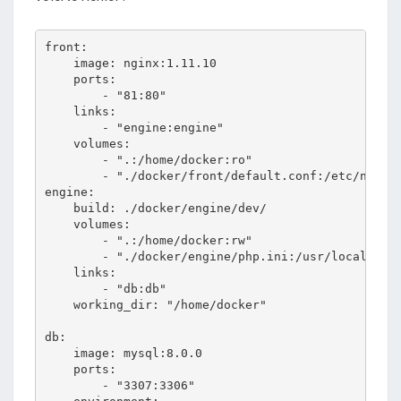
.
0
front:

F
    image: nginx:1.11.10

P
    ports:

M
        - "81:80"

    links:

,
        - "engine:engine"

M
    volumes:

Y
        - ".:/home/docker:ro"

S
        - "./docker/front/default.conf:/etc/nginx/
engine:

Q
    build: ./docker/engine/dev/

L
    volumes:

8
        - ".:/home/docker:rw"

,
        - "./docker/engine/php.ini:/usr/local/etc/
N
    links:

        - "db:db"

G
    working_dir: "/home/docker"

I
N
db:

X
    image: mysql:8.0.0

    ports:

1
        - "3307:3306"

.