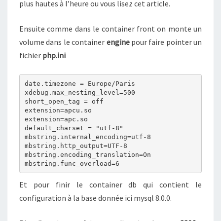
plus hautes à l’heure ou vous lisez cet article.
Ensuite comme dans le container front on monte un
volume dans le container
engine
pour faire pointer un
fichier
php.ini
date.timezone = Europe/Paris

xdebug.max_nesting_level=500

short_open_tag = off

extension=apcu.so

extension=apc.so

default_charset = "utf-8"

mbstring.internal_encoding=utf-8

mbstring.http_output=UTF-8

mbstring.encoding_translation=On

mbstring.func_overload=6
Et pour finir le container db qui contient le
configuration à la base donnée ici mysql 8.0.0.