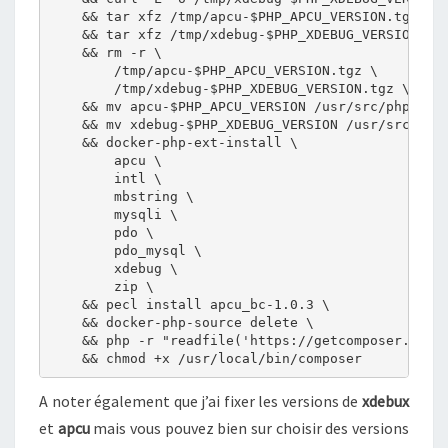
    && tar xfz /tmp/apcu-$PHP_APCU_VERSION.tgz \

    && tar xfz /tmp/xdebug-$PHP_XDEBUG_VERSION.tgz
    && rm -r \

        /tmp/apcu-$PHP_APCU_VERSION.tgz \

        /tmp/xdebug-$PHP_XDEBUG_VERSION.tgz \

    && mv apcu-$PHP_APCU_VERSION /usr/src/php/ext/
    && mv xdebug-$PHP_XDEBUG_VERSION /usr/src/php/
    && docker-php-ext-install \

        apcu \

        intl \

        mbstring \

        mysqli \

        pdo \

        pdo_mysql \

        xdebug \

        zip \

    && pecl install apcu_bc-1.0.3 \

    && docker-php-source delete \

    && php -r "readfile('https://getcomposer.org/i
    && chmod +x /usr/local/bin/composer
A noter également que j’ai fixer les versions de
xdebux
et
apcu
mais vous pouvez bien sur choisir des versions