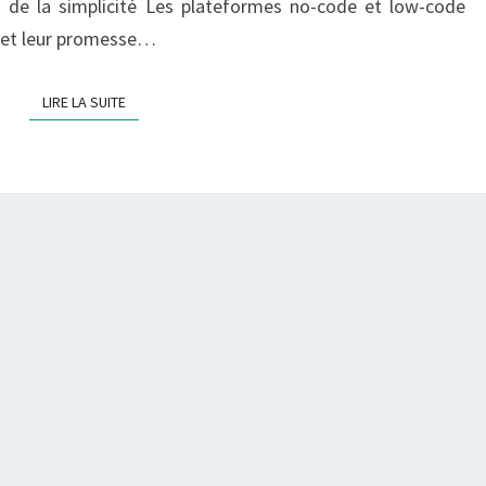
n de la simplicité Les plateformes no-code et low-code
-
C
ve et leur promesse…
O
D
LIRE LA SUITE
LIRE LA SUITE
E
/
L
O
W
-
C
O
D
E
F
A
C
E