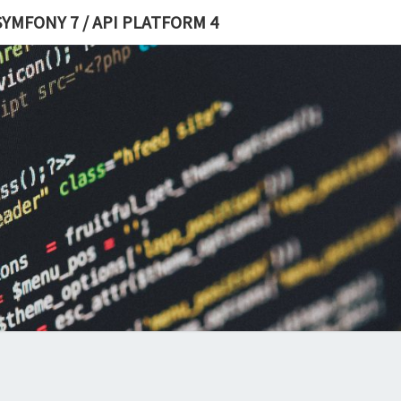
YMFONY 7 / API PLATFORM 4
DÉVE
S