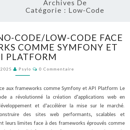
E
Archives De
Catégorie : Low-Code
SYMF
L
U NO-CODE/LOW-CODE FACE
E
RKS COMME SYMFONY ET
S
L
PLA
I PLATFORM
I
M
C
t 2025
Psylo
0 Commentaire
O
I
M
T
M
E
face aux frameworks comme Symfony et API Platform Le
E
N
T
S
de a révolutionné la création d’applications web en
A
D
I
éveloppement et d’accélérer la mise sur le marché.
R
U
E
construire des sites web performants, scalables et
S
N
ent leurs limites face à des frameworks éprouvés comme
O