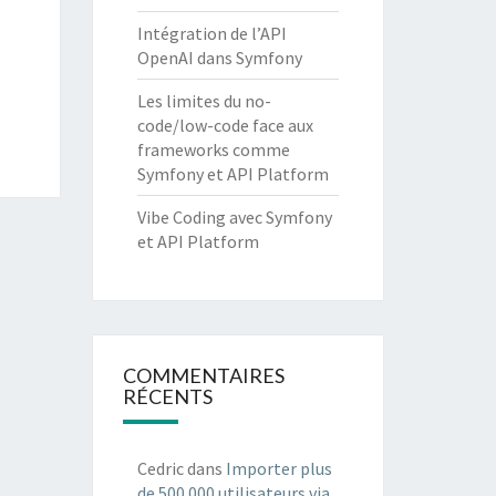
Intégration de l’API
OpenAI dans Symfony
Les limites du no-
code/low-code face aux
frameworks comme
Symfony et API Platform
Vibe Coding avec Symfony
et API Platform
COMMENTAIRES
RÉCENTS
Cedric
dans
Importer plus
de 500 000 utilisateurs via