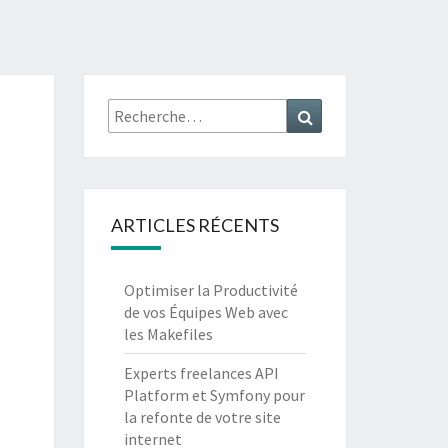
XPERT
ONY 7 /
Recherche
Recherche
API
:
TFORM 4
ARTICLES RÉCENTS
Optimiser la Productivité
de vos Équipes Web avec
les Makefiles
Experts freelances API
Platform et Symfony pour
la refonte de votre site
internet