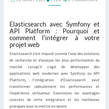
O
C
M
S
M
E
E
N
A
T
Elasticsearch avec Symfony et
R
A
I
API Platform : Pourquoi et
C
R
H
E
comment l’intégrer à votre
S
A
projet web
V
E
Elasticsearch s’est imposé comme l’une des solutions
C
de recherche et d’analyse les plus performantes du
S
marché. Lorsqu’il s’agit de développer des
Y
M
applications web modernes avec Symfony ou API
F
Platform, l’intégration d’Elasticsearch peut
O
transformer radicalement les performances et
N
l’expérience utilisateur. Examinons les avantages
Y
concrets de cette intégration et les meilleures
E
T
pratiques pour la mettre en œuvre.