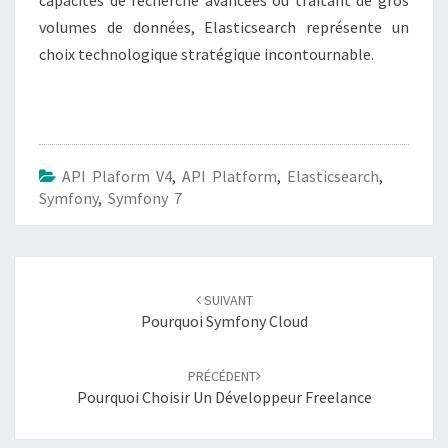
capacités de recherche avancées ou traitant de gros
volumes de données, Elasticsearch représente un
choix technologique stratégique incontournable.
API Plaform V4
,
API Platform
,
Elasticsearch
,
Symfony
,
Symfony 7
Navigation
SUIVANT
d'article
Pourquoi Symfony Cloud
PRÉCÉDENT
Pourquoi Choisir Un Développeur Freelance