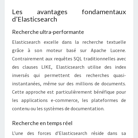
A
P
Les avantages fondamentaux
I
d’Elasticsearch
P
L
Recherche ultra-performante
A
Elasticsearch excelle dans la recherche textuelle
T
F
grâce à son moteur basé sur Apache Lucene.
O
Contrairement aux requêtes SQL traditionnelles avec
R
des clauses LIKE, Elasticsearch utilise des index
M
inversés qui permettent des recherches quasi-
instantanées, même sur des millions de documents.
Cette approche est particulièrement bénéfique pour
les applications e-commerce, les plateformes de
contenu ou les systèmes de documentation.
Recherche en temps réel
L’une des forces d’Elasticsearch réside dans sa