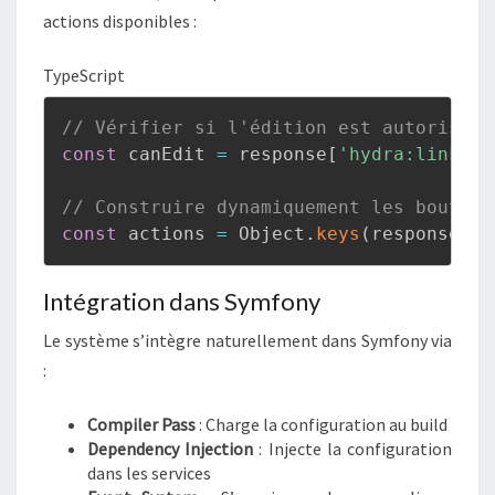
actions disponibles :
TypeScript
// Vérifier si l'édition est autorisée
const
 canEdit 
=
 response
[
'hydra:links'
]
// Construire dynamiquement les boutons
const
 actions 
=
 Object
.
keys
(
response
[
'h
Intégration dans Symfony
Le système s’intègre naturellement dans Symfony via
:
Compiler Pass
: Charge la configuration au build
Dependency Injection
: Injecte la configuration
dans les services