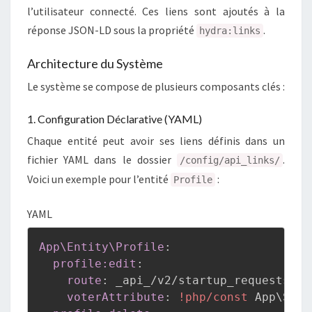
l’utilisateur connecté. Ces liens sont ajoutés à la
réponse JSON-LD sous la propriété
.
hydra:links
Architecture du Système
Le système se compose de plusieurs composants clés :
1. Configuration Déclarative (YAML)
Chaque entité peut avoir ses liens définis dans un
fichier YAML dans le dossier
.
/config/api_links/
Voici un exemple pour l’entité
:
Profile
YAML
App\Entity\Profile
:
profile:edit
:
route
:
 _api_/v2/startup_requests/
{
i
voterAttribute
:
!php/const
 App\Secu