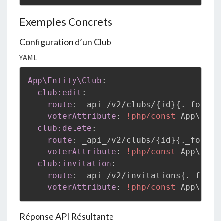
Exemples Concrets
Configuration d’un Club
YAML
App\Entity\Club
:
club:edit
:
route
:
 _api_/v2/clubs/
{
id
}
{
._format
voterAttribute
:
!php/const
 App\Secu
club:delete
:
route
:
 _api_/v2/clubs/
{
id
}
{
._format
voterAttribute
:
!php/const
 App\Secu
club:invitation
:
route
:
 _api_/v2/invitations
{
._forma
voterAttribute
:
!php/const
 App\Secu
Réponse API Résultante