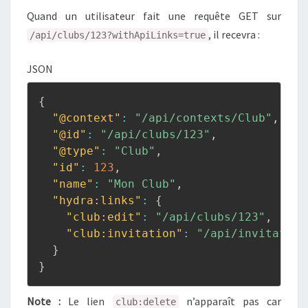
Quand un utilisateur fait une requête GET sur
, il recevra :
/api/clubs/123?withApiLinks=true
JSON
{
"@context"
:
"/api/contexts/Club"
,
"@id"
:
"/api/clubs/123"
,
"@type"
:
"Club"
,
"id"
:
123
,
"name"
:
"Mon Club"
,
"hydra:links"
:
{
"club:edit"
:
"/api/clubs/123"
,
"club:invitation"
:
"/api/invitation
}
}
Note :
Le lien
n’apparaît pas car
club:delete