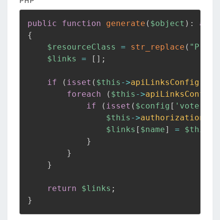
PHP
public
function
generate
(
$object
)
:
arra
{
$resourceClass
=
str_replace
(
"Proxi
$links
=
[
]
;
if
(
isset
(
$this
->
apiLinksConfig
[
$re
foreach
(
$this
->
apiLinksConfig
[
if
(
isset
(
$config
[
'voterAtt
$this
->
authorizationChe
$links
[
$name
]
=
$this
->
}
}
}
return
$links
;
}