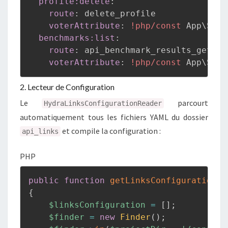
profile:delete
:
route
:
 delete_profile

voterAttribute
:
!php/const
 App\Secu
benchmarks:list
:
route
:
 api_benchmark_results_get_co
voterAttribute
:
!php/const
 App\Secu
2. Lecteur de Configuration
Le
parcourt
HydraLinksConfigurationReader
automatiquement tous les fichiers YAML du dossier
et compile la configuration :
api_links
PHP
public
function
getLinksConfiguration
(
)
{
$linksConfiguration
=
[
]
;
$finder
=
new
Finder
(
)
;