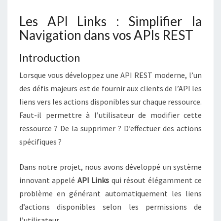
K
N
T
S
Les API Links : Simplifier la
A
I
Navigation dans vos APIs REST
R
E
S
Introduction
Lorsque vous développez une API REST moderne, l’un
des défis majeurs est de fournir aux clients de l’API les
liens vers les actions disponibles sur chaque ressource.
Faut-il permettre à l’utilisateur de modifier cette
ressource ? De la supprimer ? D’effectuer des actions
spécifiques ?
Dans notre projet, nous avons développé un système
innovant appelé
API Links
qui résout élégamment ce
problème en générant automatiquement les liens
d’actions disponibles selon les permissions de
l’utilisateur.